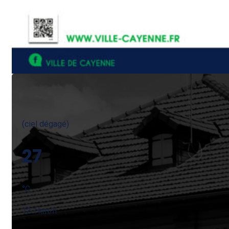
(ciel dégagé)
27
°
C
12.1