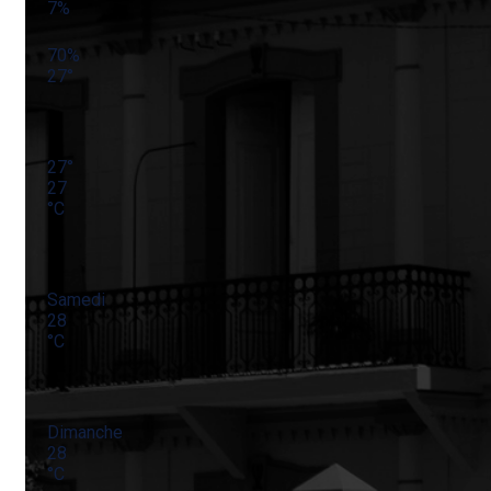
7%
70%
27
°
27
°
27
°
C
Samedi
28
°
C
Dimanche
28
°
C