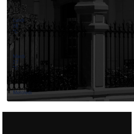
Lundi
28
°
C
Mardi
27
°
C
Mercredi