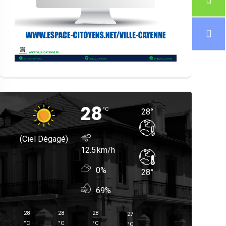
28
°
C
28
°
(ciel Dégagé)
12.5
0%
28
°
69%
28
28
28
27
°
C
°
C
°
C
°
C