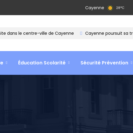
Cayenne
28
°
C
s le centre-ville de Cayenne
Cayenne poursuit sa transfor
le
Éducation Scolarité
Sécurité Prévention