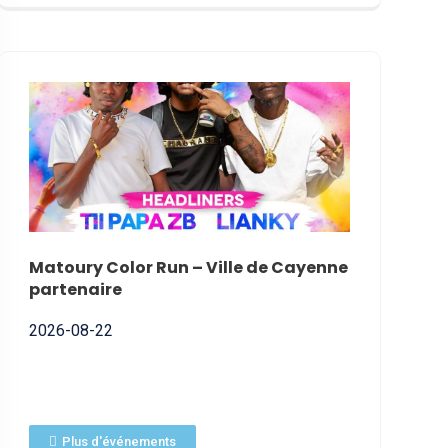
NNE
Matoury Color Run – Ville de Cayenne
Nomination
partenaire
2026-07-01
2026-08-22
Plus d'événements