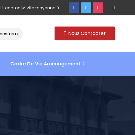
contact@ville-cayenne.fr
Nous Contacter
mation
Rencontre avec Madame Isabelle FAMARO
Retou
Cadre De Vie Aménagement