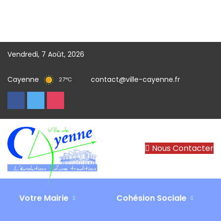
Vendredi, 7 Août, 2026
Cayenne
contact@ville-cayenne.fr
27
°
C
Nous Contacter
Le ministre David AMIEL en visite dans le centre-ville de
Votre Mairie
Cohésion Sociale