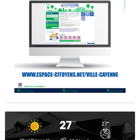
27
°
C
27
°