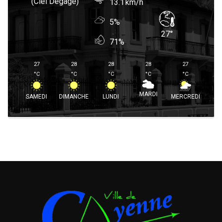
(ciel Dégagé)
13.1
5%
27
°
71%
27
28
28
28
27
°
C
°
C
°
C
°
C
°
C
MARDI
SAMEDI
DIMANCHE
LUNDI
MERCREDI