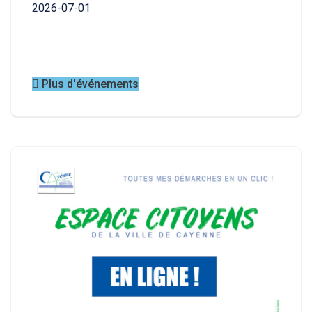
2026-07-01
élect
2026-
Plus d'événements